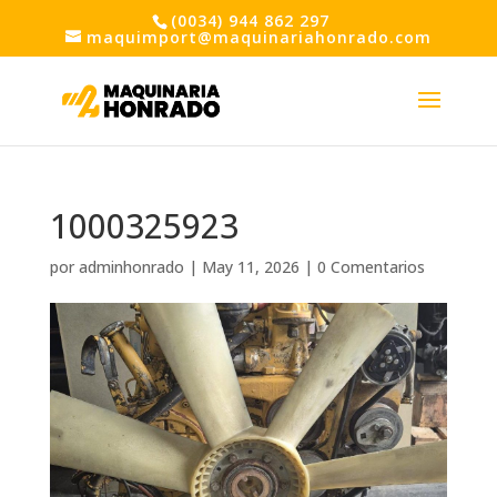
(0034) 944 862 297
maquimport@maquinariahonrado.com
1000325923
por
adminhonrado
|
May 11, 2026
|
0 Comentarios