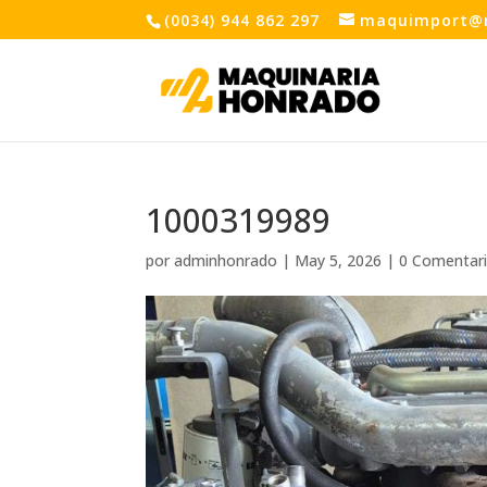
(0034) 944 862 297
maquimport@
1000319989
por
adminhonrado
|
May 5, 2026
|
0 Comentar