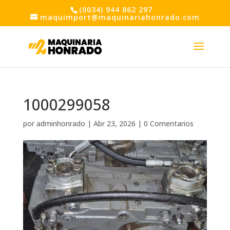
(0034) 944 862 297
maquimport@maquinariahonrado.com
1000299058
por
adminhonrado
|
Abr 23, 2026
|
0 Comentarios