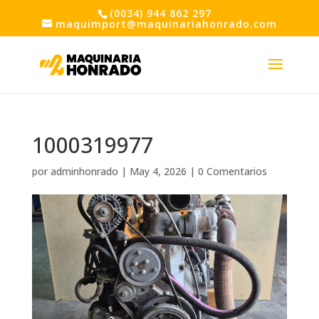
(0034) 944 862 297
maquimport@maquinariahonrado.com
1000319977
por
adminhonrado
|
May 4, 2026
|
0 Comentarios