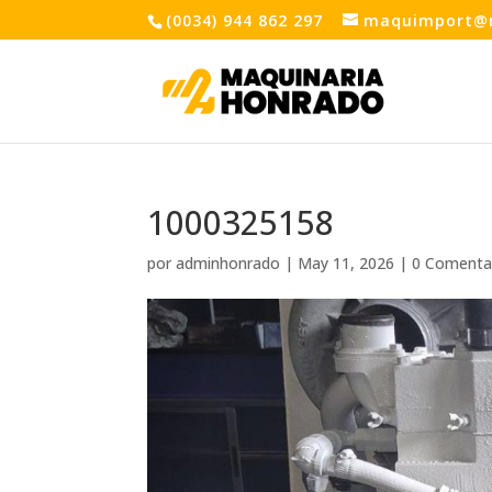
(0034) 944 862 297
maquimport@
1000325158
por
adminhonrado
|
May 11, 2026
|
0 Comenta