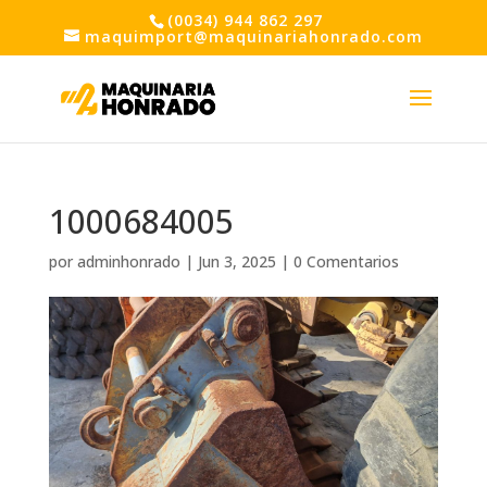
(0034) 944 862 297
maquimport@maquinariahonrado.com
1000684005
por
adminhonrado
|
Jun 3, 2025
|
0 Comentarios